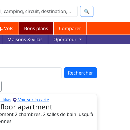
🔍
Vols
Bons plans
Comparer
Maisons & villas
Opérateur
Rechercher
Lilikas
Voir sur la carte
t floor apartment
ement 2 chambres, 2 salles de bain jusqu'à
onnes