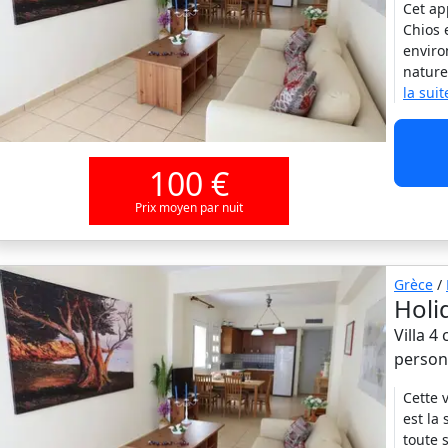
Cet ap
Chios 
enviro
nature
la suit
100 €
Prix moyen par nuit
Grèce
/
Holi
Villa 4
person
Cette 
est la
toute 