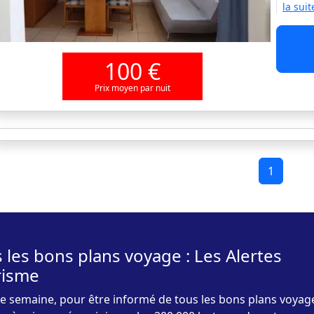
la suit
100 €
Prix moyen par nuit
1
 les bons plans voyage : Les Alertes
risme
 semaine, pour être informé de tous les bons plans voyag