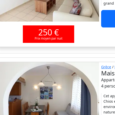
grand 
250 €
Prix moyen par nuit
Grèce
/
Mais
Appart
4 pers
Cet ap
Chios 
enviro
nature