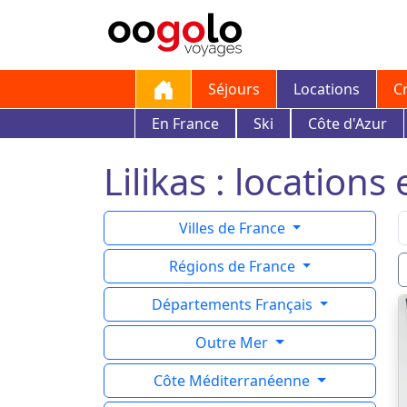
Séjours
Locations
C
En France
Ski
Côte d'Azur
Lilikas : locations
Villes de France
Régions de France
Départements Français
Outre Mer
Côte Méditerranéenne