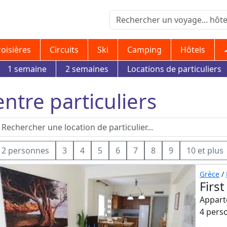
roisières
Circuits
Ski
Camping
Hôtels
1 semaine
2 semaines
Locations de particuliers
 entre particuliers
2 personnes
3
4
5
6
7
8
9
10 et plus
Grèce
/
Firs
Appart
4 pers