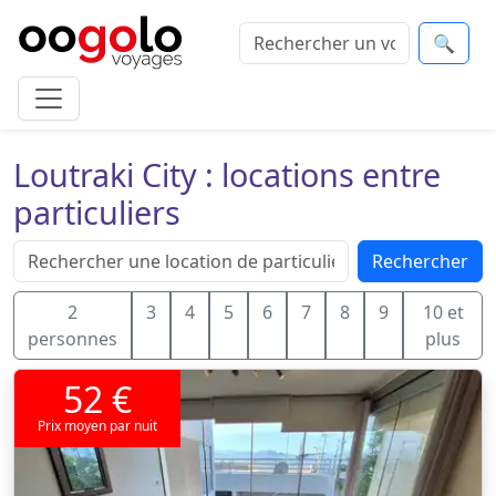
🔍
Loutraki City : locations entre
particuliers
Rechercher
2
3
4
5
6
7
8
9
10 et
personnes
plus
52 €
Prix moyen par nuit