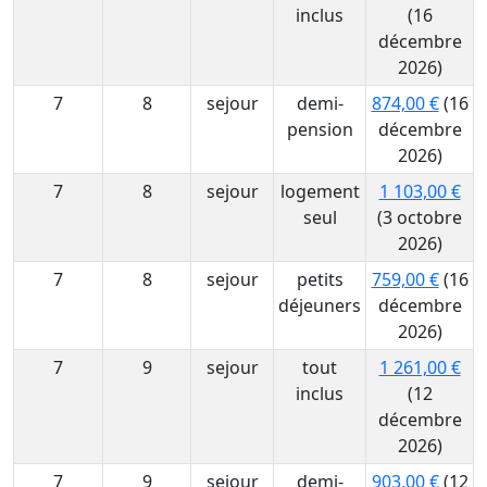
inclus
(16
décembre
2026)
7
8
sejour
demi-
874,00 €
(16
pension
décembre
2026)
7
8
sejour
logement
1 103,00 €
seul
(3 octobre
2026)
7
8
sejour
petits
759,00 €
(16
déjeuners
décembre
2026)
7
9
sejour
tout
1 261,00 €
inclus
(12
décembre
2026)
7
9
sejour
demi-
903,00 €
(12