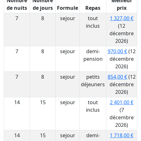
Nombre
Nombre
Meilleur
de nuits
de jours
Formule
Repas
prix
7
8
sejour
tout
1 327,00 €
inclus
(12
décembre
2026)
7
8
sejour
demi-
970,00 €
(12
pension
décembre
2026)
7
8
sejour
petits
854,00 €
(12
déjeuners
décembre
2026)
14
15
sejour
tout
2 401,00 €
inclus
(7
décembre
2026)
14
15
sejour
demi-
1 718,00 €