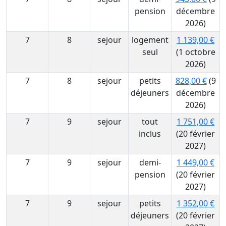
pension
décembre
2026)
7
8
sejour
logement
1 139,00 €
seul
(1 octobre
2026)
7
8
sejour
petits
828,00 €
(9
déjeuners
décembre
2026)
7
9
sejour
tout
1 751,00 €
inclus
(20 février
2027)
7
9
sejour
demi-
1 449,00 €
pension
(20 février
2027)
7
9
sejour
petits
1 352,00 €
déjeuners
(20 février