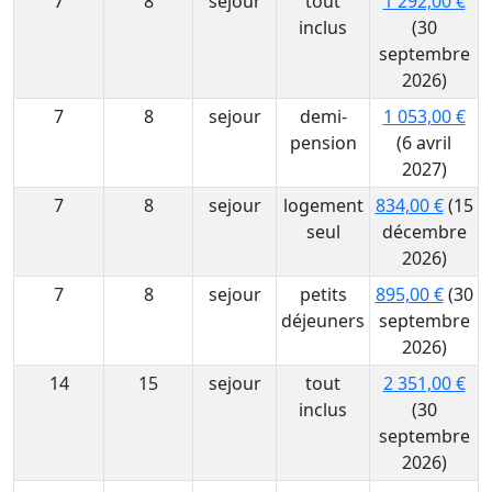
7
8
sejour
tout
1 292,00 €
inclus
(30
septembre
2026)
7
8
sejour
demi-
1 053,00 €
pension
(6 avril
2027)
7
8
sejour
logement
834,00 €
(15
seul
décembre
2026)
7
8
sejour
petits
895,00 €
(30
déjeuners
septembre
2026)
14
15
sejour
tout
2 351,00 €
inclus
(30
septembre
2026)