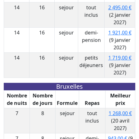
14
16
sejour
tout
2 495,00 €
inclus
(2 janvier
2027)
14
16
sejour
demi-
1 921,00 €
pension
(9 janvier
2027)
14
16
sejour
petits
1 719,00 €
déjeuners
(9 janvier
2027)
Bruxelles
Nombre
Nombre
Meilleur
de nuits
de jours
Formule
Repas
prix
7
8
sejour
tout
1 268,00 €
inclus
(20 avril
2027)
7
8
sejour
demi-
943,00 €
(9