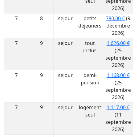
seul
septembre
2026)
7
8
sejour
petits
780,00 €
(9
déjeuners
décembre
2026)
7
9
sejour
tout
1 626,00 €
inclus
(25
septembre
2026)
7
9
sejour
demi-
1 168,00 €
pension
(25
septembre
2026)
7
9
sejour
logement
1 117,00 €
seul
(11
septembre
2026)