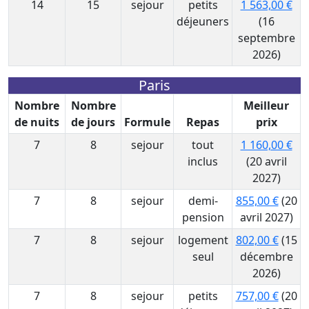
14
15
sejour
petits
1 563,00 €
déjeuners
(16
septembre
2026)
Paris
Nombre
Nombre
Meilleur
de nuits
de jours
Formule
Repas
prix
7
8
sejour
tout
1 160,00 €
inclus
(20 avril
2027)
7
8
sejour
demi-
855,00 €
(20
pension
avril 2027)
7
8
sejour
logement
802,00 €
(15
seul
décembre
2026)
7
8
sejour
petits
757,00 €
(20