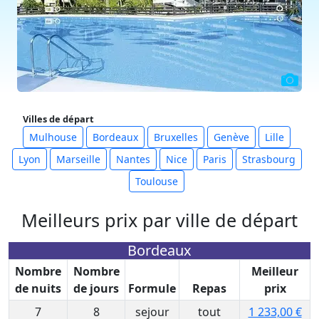
Villes de départ
Mulhouse
Bordeaux
Bruxelles
Genève
Lille
Lyon
Marseille
Nantes
Nice
Paris
Strasbourg
Toulouse
Meilleurs prix par ville de départ
Bordeaux
Nombre
Nombre
Meilleur
de nuits
de jours
Formule
Repas
prix
7
8
sejour
tout
1 233,00 €