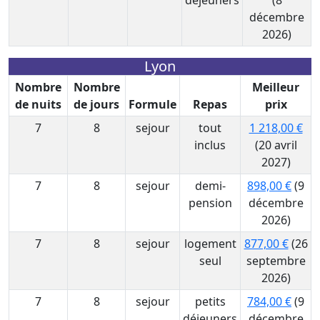
déjeuners
(8
décembre
2026)
Lyon
Nombre
Nombre
Meilleur
de nuits
de jours
Formule
Repas
prix
7
8
sejour
tout
1 218,00 €
inclus
(20 avril
2027)
7
8
sejour
demi-
898,00 €
(9
pension
décembre
2026)
7
8
sejour
logement
877,00 €
(26
seul
septembre
2026)
7
8
sejour
petits
784,00 €
(9
déjeuners
décembre