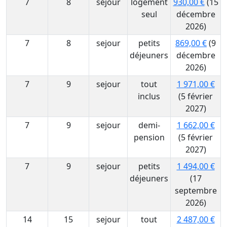
7
8
sejour
logement
930,00 €
(15
seul
décembre
2026)
7
8
sejour
petits
869,00 €
(9
déjeuners
décembre
2026)
7
9
sejour
tout
1 971,00 €
inclus
(5 février
2027)
7
9
sejour
demi-
1 662,00 €
pension
(5 février
2027)
7
9
sejour
petits
1 494,00 €
déjeuners
(17
septembre
2026)
14
15
sejour
tout
2 487,00 €