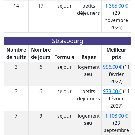
14
17
sejour
petits
1 365,00 €
déjeuners
(29
novembre
2026)
Strasbourg
Nombre
Nombre
Meilleur
de nuits
de jours
Formule
Repas
prix
3
6
sejour
logement
956,00 €
(11
seul
février
2027)
3
6
sejour
petits
973,00 €
(11
déjeuners
février
2027)
7
9
sejour
logement
1 103,00 €
seul
(28
septembre