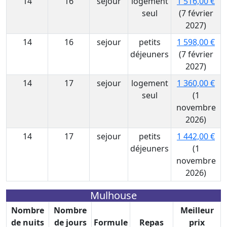
14
16
sejour
logement
1 516,00 €
seul
(7 février
2027)
14
16
sejour
petits
1 598,00 €
déjeuners
(7 février
2027)
14
17
sejour
logement
1 360,00 €
seul
(1
novembre
2026)
14
17
sejour
petits
1 442,00 €
déjeuners
(1
novembre
2026)
Mulhouse
Nombre
Nombre
Meilleur
de nuits
de jours
Formule
Repas
prix