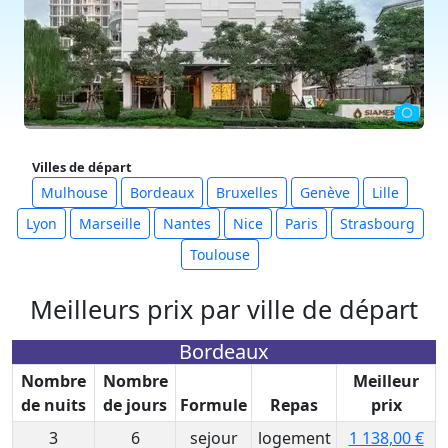
Villes de départ
Mulhouse
Bordeaux
Bruxelles
Genève
Lille
Lyon
Marseille
Nantes
Nice
Paris
Strasbourg
Toulouse
Meilleurs prix par ville de départ
Bordeaux
Nombre
Nombre
Meilleur
de nuits
de jours
Formule
Repas
prix
3
6
sejour
logement
1 138,00 €