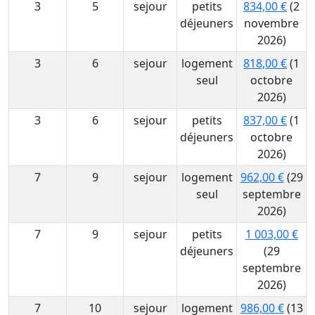
3
5
sejour
petits
834,00 €
(2
déjeuners
novembre
2026)
3
6
sejour
logement
818,00 €
(1
seul
octobre
2026)
3
6
sejour
petits
837,00 €
(1
déjeuners
octobre
2026)
7
9
sejour
logement
962,00 €
(29
seul
septembre
2026)
7
9
sejour
petits
1 003,00 €
déjeuners
(29
septembre
2026)
7
10
sejour
logement
986,00 €
(13