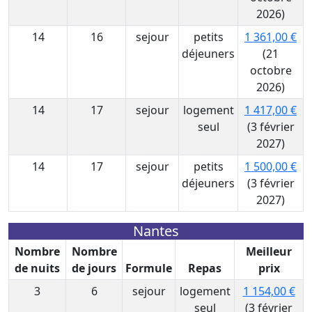
2026)
14
16
sejour
petits
1 361,00 €
déjeuners
(21
octobre
2026)
14
17
sejour
logement
1 417,00 €
seul
(3 février
2027)
14
17
sejour
petits
1 500,00 €
déjeuners
(3 février
2027)
Nantes
Nombre
Nombre
Meilleur
de nuits
de jours
Formule
Repas
prix
3
6
sejour
logement
1 154,00 €
seul
(3 février