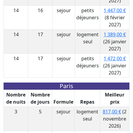
2027)
14
16
sejour
petits
1 447,00 €
déjeuners
(8 février
2027)
14
17
sejour
logement
1 389,00 €
seul
(26 janvier
2027)
14
17
sejour
petits
1 472,00 €
déjeuners
(26 janvier
2027)
Paris
Nombre
Nombre
Meilleur
de nuits
de jours
Formule
Repas
prix
3
5
sejour
logement
817,00 €
(2
seul
novembre
2026)