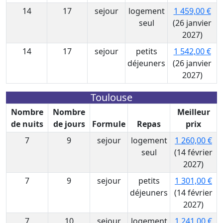
14
17
sejour
logement
1 459,00 €
seul
(26 janvier
2027)
14
17
sejour
petits
1 542,00 €
déjeuners
(26 janvier
2027)
Toulouse
Nombre
Nombre
Meilleur
de nuits
de jours
Formule
Repas
prix
7
9
sejour
logement
1 260,00 €
seul
(14 février
2027)
7
9
sejour
petits
1 301,00 €
déjeuners
(14 février
2027)
7
10
sejour
logement
1 241,00 €