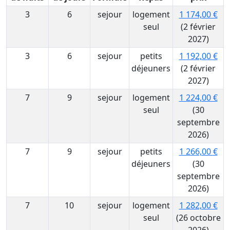
3
6
sejour
logement
1 174,00 €
seul
(2 février
2027)
3
6
sejour
petits
1 192,00 €
déjeuners
(2 février
2027)
7
9
sejour
logement
1 224,00 €
seul
(30
septembre
2026)
7
9
sejour
petits
1 266,00 €
déjeuners
(30
septembre
2026)
7
10
sejour
logement
1 282,00 €
seul
(26 octobre