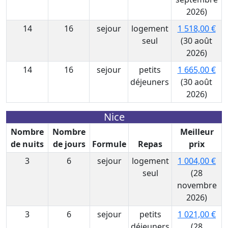
2026)
14
16
sejour
logement
1 518,00 €
seul
(30 août
2026)
14
16
sejour
petits
1 665,00 €
déjeuners
(30 août
2026)
Nice
Nombre
Nombre
Meilleur
de nuits
de jours
Formule
Repas
prix
3
6
sejour
logement
1 004,00 €
seul
(28
novembre
2026)
3
6
sejour
petits
1 021,00 €
déjeuners
(28