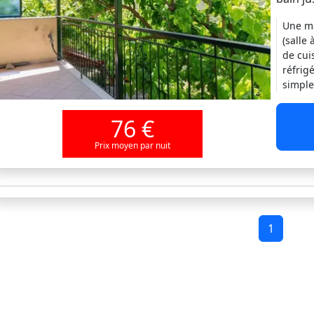
Une ma
(salle
de cui
réfrig
simple
76 €
Prix moyen par nuit
1