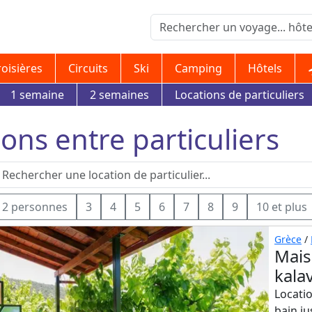
roisières
Circuits
Ski
Camping
Hôtels
1 semaine
2 semaines
Locations de particuliers
ions entre particuliers
2 personnes
3
4
5
6
7
8
9
10 et plus
Grèce
/
Mais
kala
Locatio
bain j