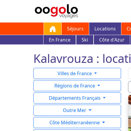
Séjours
Locations
C
En France
Ski
Côte d'Azur
Kalavrouza : locat
Villes de France
Régions de France
Départements Français
Outre Mer
Côte Méditerranéenne