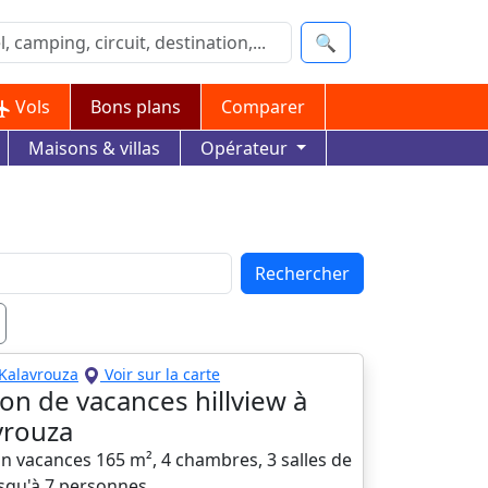
🔍
Vols
Bons plans
Comparer
Maisons & villas
Opérateur
Rechercher
Kalavrouza
Voir sur la carte
on de vacances hillview à
vrouza
n vacances 165 m², 4 chambres, 3 salles de
usqu'à 7 personnes