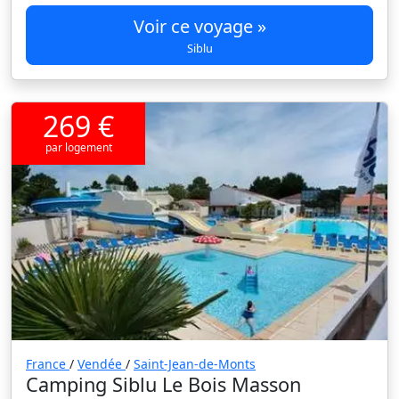
Voir ce voyage »
Siblu
269 €
par logement
France
/
Vendée
/
Saint-Jean-de-Monts
Camping Siblu Le Bois Masson