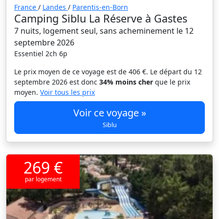
France
/
Landes
/
Parentis-en-Born
Camping Siblu La Réserve à Gastes
7 nuits, logement seul, sans acheminement le 12
septembre 2026
Essentiel 2ch 6p
Le prix moyen de ce voyage est de 406 €. Le départ du 12
septembre 2026 est donc
34% moins cher
que le prix
moyen.
Voir tous les prix
Voir ce voyage »
Siblu
269 €
par logement