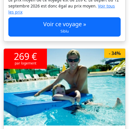
septembre 2026 est donc égal au prix moyen.
Voir tous
les prix
Voir ce voyage »
Siblu
269 €
- 34%
par logement