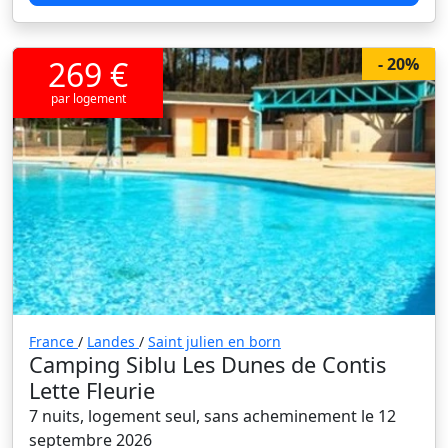
269 €
- 20%
par logement
France
/
Landes
/
Saint julien en born
Camping Siblu Les Dunes de Contis
Lette Fleurie
7 nuits, logement seul, sans acheminement le 12
septembre 2026