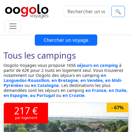
🔍
Chercher un voyage
Tous les campings
Oogolo Voyages vous propose 1656
séjours en camping
à
partir de 62€ pour 2 nuits en logement seul. Vous trouverez
notamment sur Oogolo des séjours en camping
en
Languedoc-Roussillon
,
en Bretagne
,
en Vendée
,
en Midi-
Pyrénées
ou
en Catalogne
. Les destinations les plus
demandées sont les séjours en camping
en France
,
en Italie
,
en Espagne
,
au Portugal
ou
en Croatie
.
217 €
- 67%
par logement