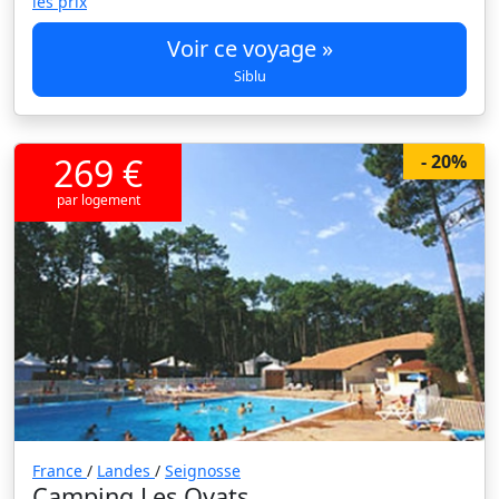
les prix
Voir ce voyage »
Siblu
269 €
- 20%
par logement
France
/
Landes
/
Seignosse
Camping Les Oyats