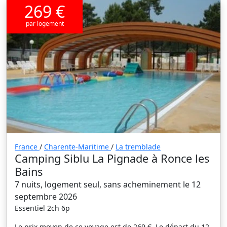
269 €
par logement
France
/
Charente-Maritime
/
La tremblade
Camping Siblu La Pignade à Ronce les
Bains
7 nuits, logement seul, sans acheminement le 12
septembre 2026
Essentiel 2ch 6p
Le prix moyen de ce voyage est de 269 €. Le départ du 12