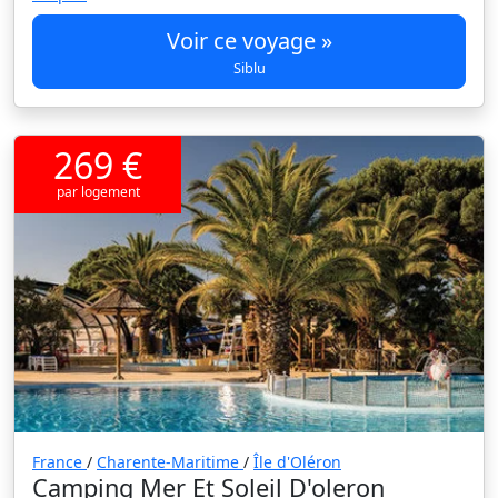
Voir ce voyage »
Siblu
269 €
par logement
France
/
Charente-Maritime
/
Île d'Oléron
Camping Mer Et Soleil D'oleron