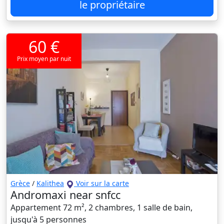
le propriétaire
60 €
Prix moyen par nuit
Grèce
/
Kalithea
Voir sur la carte
Andromaxi near snfcc
Appartement 72 m², 2 chambres, 1 salle de bain,
jusqu'à 5 personnes