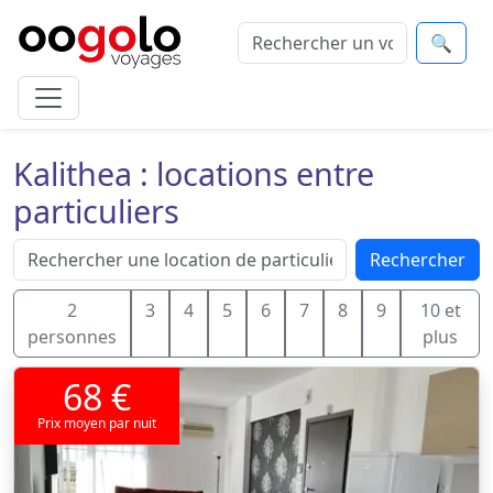
🔍
Kalithea : locations entre
particuliers
Rechercher
2
3
4
5
6
7
8
9
10 et
personnes
plus
68 €
Prix moyen par nuit