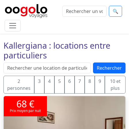
🔍
Kallergiana : locations entre
particuliers
Rechercher
2
3
4
5
6
7
8
9
10 et
personnes
plus
68 €
Prix moyen par nuit