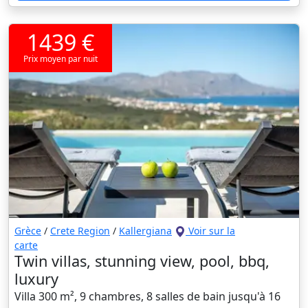
1439 €
Prix moyen par nuit
Grèce
/
Crete Region
/
Kallergiana
Voir sur la
carte
Twin villas, stunning view, pool, bbq,
luxury
Villa 300 m², 9 chambres, 8 salles de bain jusqu'à 16