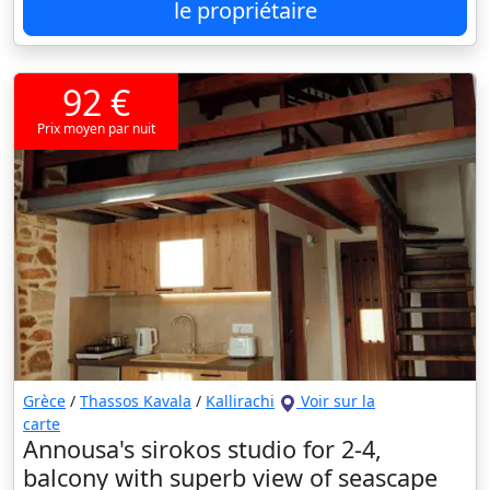
le propriétaire
92 €
Prix moyen par nuit
Grèce
/
Thassos Kavala
/
Kallirachi
Voir sur la
carte
Annousa's sirokos studio for 2-4,
balcony with superb view of seascape