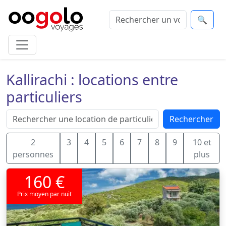
🔍
Kallirachi : locations entre
particuliers
Rechercher
2
3
4
5
6
7
8
9
10 et
personnes
plus
160 €
Prix moyen par nuit