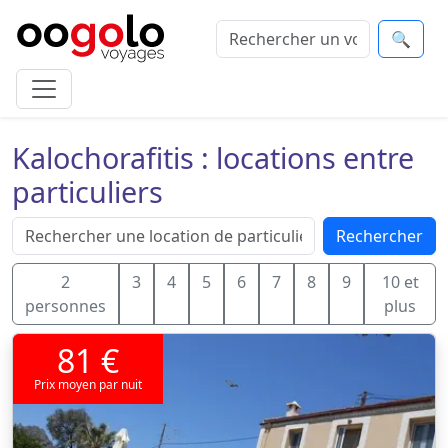
🔍
Kalochorafitis : locations entre
particuliers
Rechercher
2
3
4
5
6
7
8
9
10 et
personnes
plus
81 €
Prix moyen par nuit