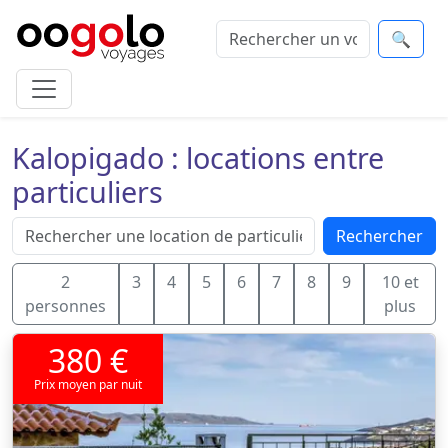
🔍
Kalopigado : locations entre
particuliers
Rechercher
2
3
4
5
6
7
8
9
10 et
personnes
plus
380 €
Prix moyen par nuit