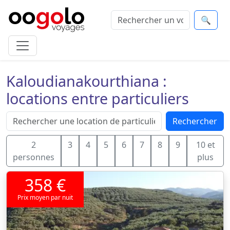
🔍
Kaloudianakourthiana :
locations entre particuliers
Rechercher
2
3
4
5
6
7
8
9
10 et
personnes
plus
358 €
Prix moyen par nuit