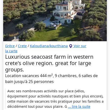
Grèce
/
Crete
/
Kaloudiana/kourthiana
Voir sur
la carte
Luxurious seacoast farm in western
crete's olive region. great for large
groups.
Location vacances 444 m², 9 chambres, 6 salles de
bain jusqu'à 25 personnes
Avec ses nombreuses activités sur place (vélos,
équipement pour activités nautiques et bien plus encore),
cette maison de vacances très pratique pour les familles a
décidément tout pour vous plaire. G
... lire la suite