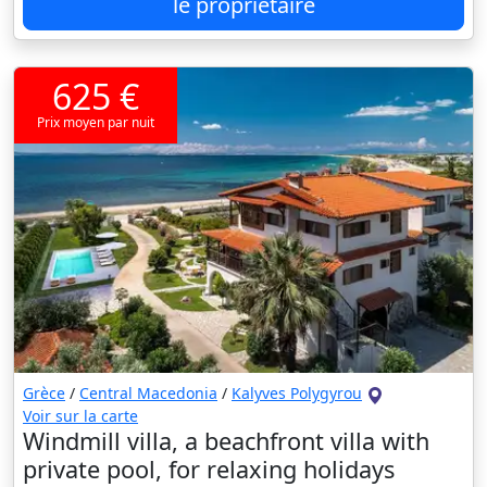
le propriétaire
625 €
Prix moyen par nuit
Grèce
/
Central Macedonia
/
Kalyves Polygyrou
Voir sur la carte
Windmill villa, a beachfront villa with
private pool, for relaxing holidays