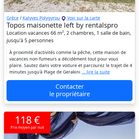
Grèce
/
Kalyves Polygyrou
Voir sur la carte
Topos maisonette left by rentalspro
Location vacances 66 m², 2 chambres, 1 salle de bain,
jusqu'à 5 personnes
À proximité d'activités comme la pêche, cette maison de
vacances non-fumeurs a décidément tout pour vous
plaire. Sautez dans votre voiture et parcourez le trajet de 4
minutes jusqu'à Plage de Gerakini
... lire la suite
Contacter
le propriétaire
118 €
Prix moyen par nuit