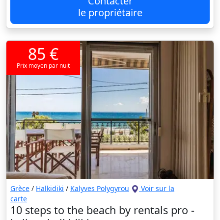
Contacter
le propriétaire
85 €
Prix moyen par nuit
Grèce
/
Halkidiki
/
Kalyves Polygyrou
Voir sur la
carte
10 steps to the beach by rentals pro -