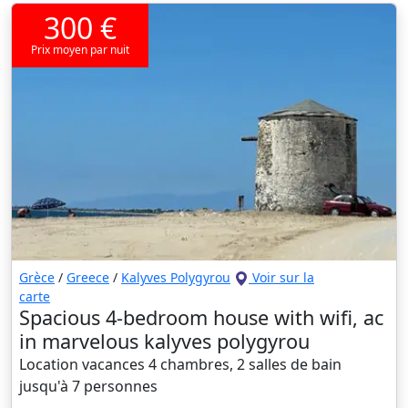
300 €
Prix moyen par nuit
Grèce
/
Greece
/
Kalyves Polygyrou
Voir sur la
carte
Spacious 4-bedroom house with wifi, ac
in marvelous kalyves polygyrou
Location vacances 4 chambres, 2 salles de bain
jusqu'à 7 personnes