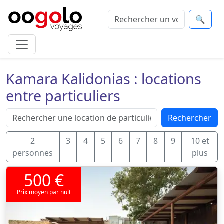
🔍
Kamara Kalidonias : locations
entre particuliers
Rechercher
2
3
4
5
6
7
8
9
10 et
personnes
plus
500 €
Prix moyen par nuit