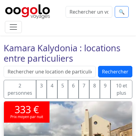
🔍
Kamara Kalydonia : locations
entre particuliers
Rechercher
2
3
4
5
6
7
8
9
10 et
personnes
plus
333 €
Prix moyen par nuit