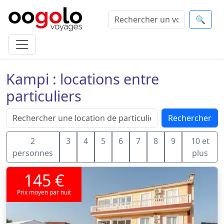
🔍
Kampi : locations entre
particuliers
Rechercher
2
3
4
5
6
7
8
9
10 et
personnes
plus
145 €
Prix moyen par nuit