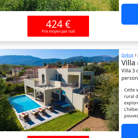
424 €
Prix moyen par nuit
Grèce
/
Villa
Villa 3
person
Cette 
rural 
explor
L'hébe
pouve