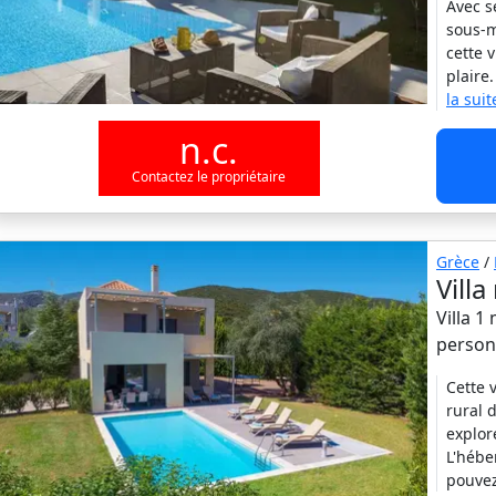
Avec s
sous-m
cette 
plaire
la suit
n.c.
Contactez le propriétaire
Grèce
/
Villa
Villa 1
person
Cette 
rural 
explor
L'hébe
pouve