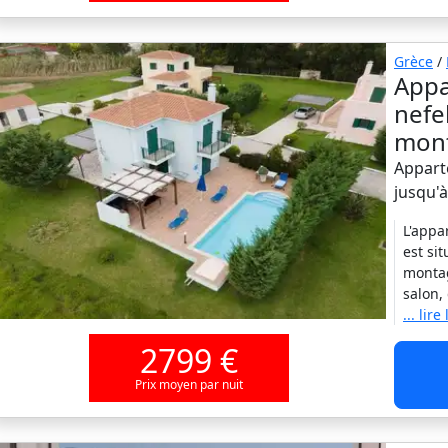
Grèce
/
Appa
nefel
mont
Appart
jusqu'
L'appa
est si
montag
salon,
... lire
2799 €
Prix moyen par nuit