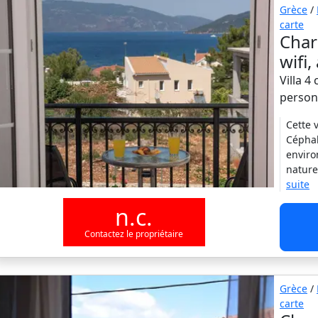
Grèce
/
carte
Char
wifi,
Villa 4
person
Cette 
Céphal
enviro
nature
suite
n.c.
Contactez le propriétaire
Grèce
/
carte