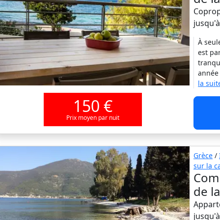
Copropr
jusqu'
À seul
est pa
tranqu
année 
la suit
150 €
Prix moyen par nuit
Grèce
/
sur la c
Comp
de l
Appart
jusqu'