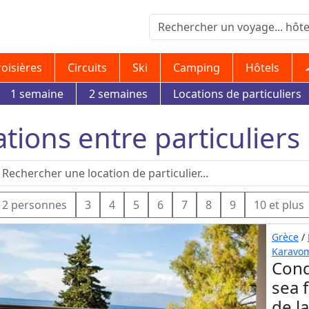
roisières
Circuits
Ski
Camping
Hôtels
1 semaine
2 semaines
Locations de particuliers
tions entre particuliers
2 personnes
3
4
5
6
7
8
9
10 et plus
Grèce
/
Karavo
Cond
sea 
de la