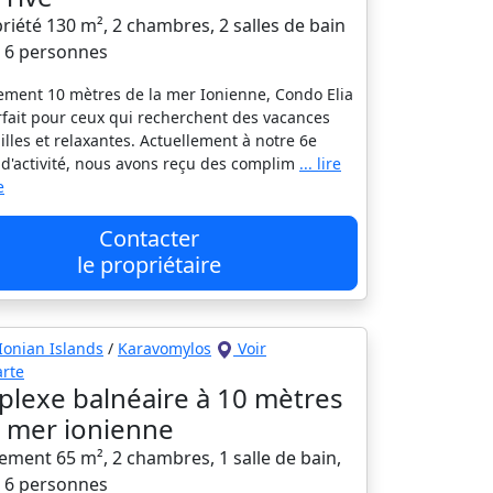
iété 130 m², 2 chambres, 2 salles de bain
à 6 personnes
ement 10 mètres de la mer Ionienne, Condo Elia
rfait pour ceux qui recherchent des vacances
illes et relaxantes. Actuellement à notre 6e
d'activité, nous avons reçu des complim
... lire
e
Contacter
le propriétaire
Ionian Islands
/
Karavomylos
Voir
arte
lexe balnéaire à 10 mètres
a mer ionienne
ement 65 m², 2 chambres, 1 salle de bain,
à 6 personnes