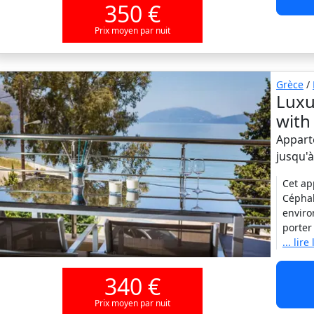
350 €
Prix moyen par nuit
Grèce
/
Luxu
with
Appart
jusqu'
Cet ap
Céphal
enviro
porter
... lire
340 €
Prix moyen par nuit