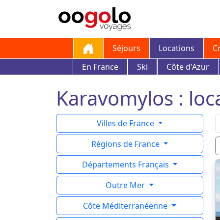
Séjours
Locations
C
En France
Ski
Côte d'Azur
Karavomylos : loca
Villes de France
Régions de France
Départements Français
Outre Mer
Côte Méditerranéenne