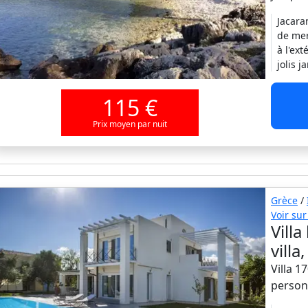
Jacara
de mer
à l'ex
jolis 
115 €
Prix moyen par nuit
Grèce
/
Voir sur
Vill
vill
Villa 1
person