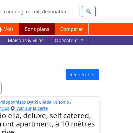
🔍
Vols
Bons plans
Comparer
Maisons & villas
Opérateur
Rechercher
Peloponnisos Dytiki Ellada Ke Ionio
/
mylos
Voir sur la carte
o elia, deluxe, self catered,
front apartment, à 10 mètres
 rive