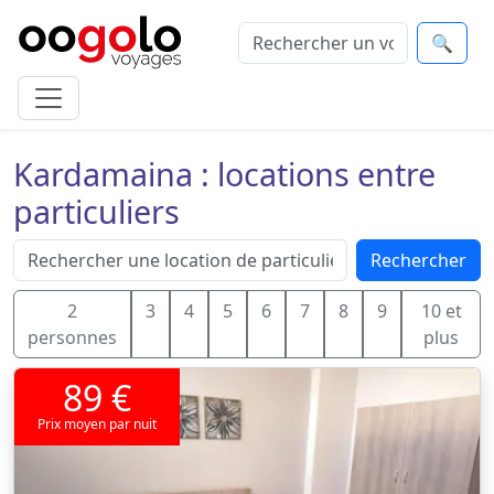
🔍
Kardamaina : locations entre
particuliers
Rechercher
2
3
4
5
6
7
8
9
10 et
personnes
plus
89 €
Prix moyen par nuit