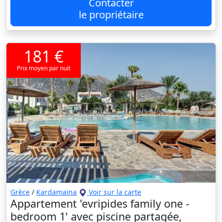
Contacter
le propriétaire
181 €
Prix moyen par nuit
Grèce
/
Kardamaina
Voir sur la carte
Appartement 'evripides family one -
bedroom 1' avec piscine partagée,