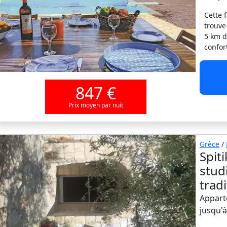
Cette f
trouve
5 km de
confor
847 €
Prix moyen par nuit
Grèce
/
Spit
stud
trad
Appart
jusqu'