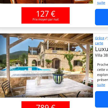
suite
127 €
Prix moyen par nuit
Grèce
/
carte
Luxu
Villa 3
Proche
cette 
explor
présen
suite
789 €