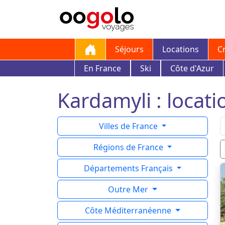
Séjours
Locations
C
En France
Ski
Côte d'Azur
Kardamyli : locati
Villes de France
Régions de France
Départements Français
Outre Mer
Côte Méditerranéenne