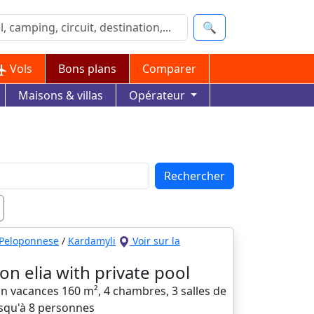
🔍
Vols
Bons plans
Comparer
Maisons & villas
Opérateur
Rechercher
Peloponnese
/
Kardamyli
Voir sur la
on elia with private pool
n vacances 160 m², 4 chambres, 3 salles de
usqu'à 8 personnes