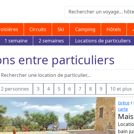
roisières
Circuits
Ski
Camping
Hôtels
1 semaine
2 semaines
Locations de particuliers
ons entre particuliers
2 personnes
3
4
5
6
7
8
9
10 et plus
Grèce
/
carte
Mais
Locatio
bain j