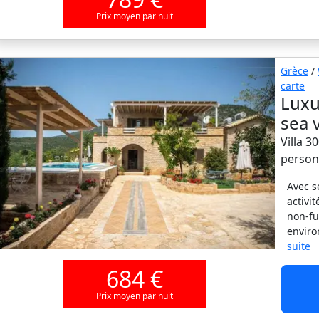
Prix moyen par nuit
Grèce
/
carte
Luxu
sea 
Villa 3
person
Avec s
activit
non-fu
enviro
suite
684 €
Prix moyen par nuit