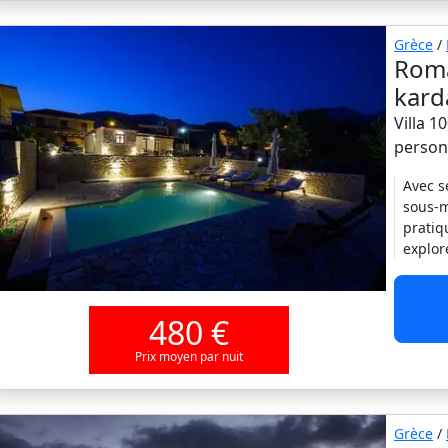
Grèce
/
Roma
kard
Villa 1
person
Avec s
sous-m
pratiq
explor
480 €
Prix moyen par nuit
Grèce
/