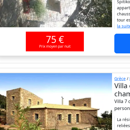
Spitik
appart
chauss
tour e
la suit
75 €
Prix moyen par nuit
Grèce
/
Villa
cha
Villa 7
person
La rés
reliée