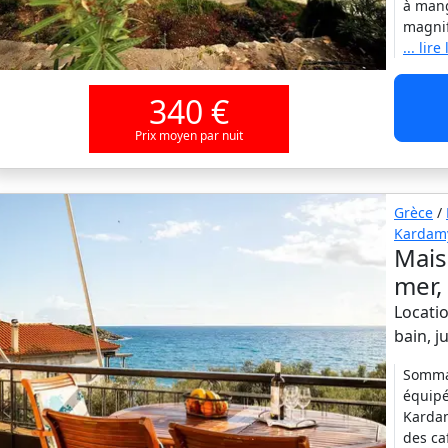
à mang
magnif
... lire
340 €
Prix moyen par nuit
Grèce
/
Kardamy
Mais
mer,
Locatio
bain, 
Sommai
équipé
Kardam
des ca