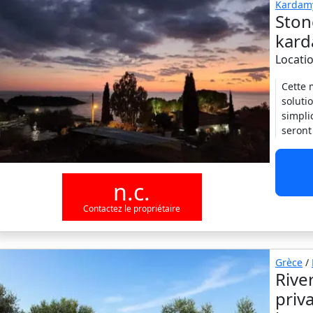
Kardamy
Ston
kard
Locati
Cette 
soluti
simpli
seront
n.c.
Contactez le propriétaire
Grèce
/
Rive
priv