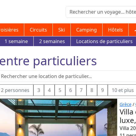
roisières
Circuits
Ski
Camping
Hôtels
1 semaine
2 semaines
Locations de particuliers
 entre particuliers
2 personnes
3
4
5
6
7
8
9
10 et plus
Grèce
/
Vill
luxe
Villa 2
11 per