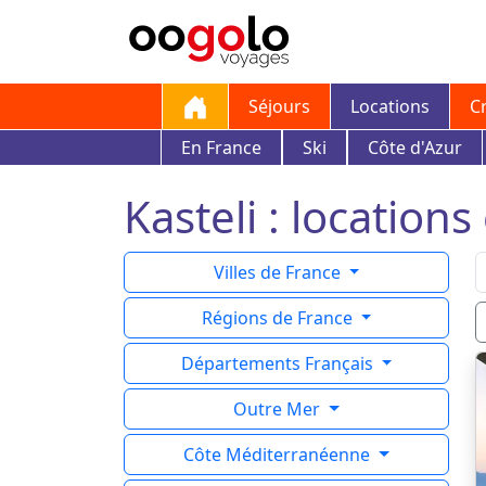
Séjours
Locations
C
En France
Ski
Côte d'Azur
Kasteli : locations
Villes de France
Régions de France
Départements Français
Outre Mer
Côte Méditerranéenne