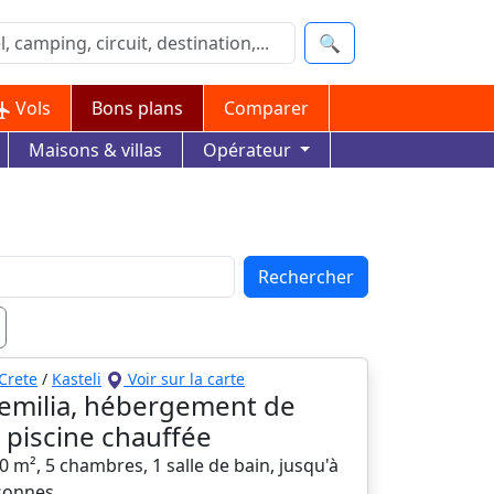
🔍
Vols
Bons plans
Comparer
Maisons & villas
Opérateur
Rechercher
Crete
/
Kasteli
Voir sur la carte
a emilia, hébergement de
, piscine chauffée
00 m², 5 chambres, 1 salle de bain, jusqu'à
sonnes