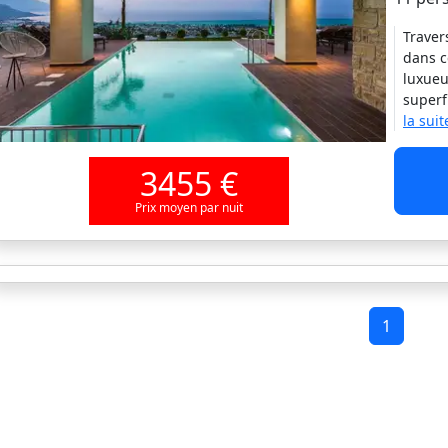
Traver
dans c
luxueu
superf
la suit
3455 €
Prix moyen par nuit
1