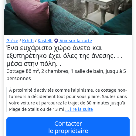
Grèce
/
Krhth
/
Kastelli
Voir sur la carte
Ένα ευχάριστο χώρο άνετο και
εξυπηρέτηκο έχει όλες της άνεσης. . .
μέσα στην πόλη. .
Cottage 86 m², 2 chambres, 1 salle de bain, jusqu'à 5
personnes
À proximité d'activités comme l'alpinisme, ce cottage non-
fumeurs a décidément tout pour vous plaire. Sautez dans
votre voiture et parcourez le trajet de 30 minutes jusqu'à
Plage de Stalis ou de 13 mi
... lire la suite
Contacter
le propriétaire