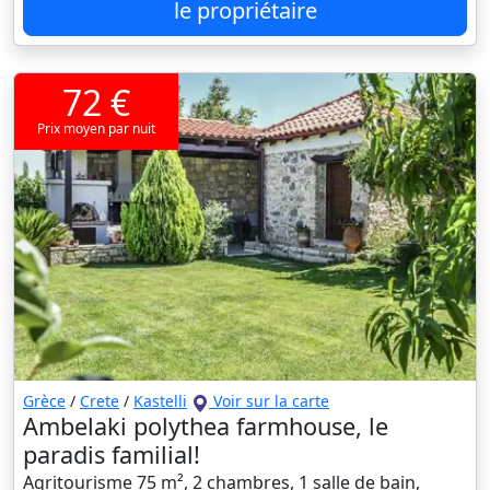
le propriétaire
72 €
Prix moyen par nuit
Grèce
/
Crete
/
Kastelli
Voir sur la carte
Ambelaki polythea farmhouse, le
paradis familial!
Agritourisme 75 m², 2 chambres, 1 salle de bain,