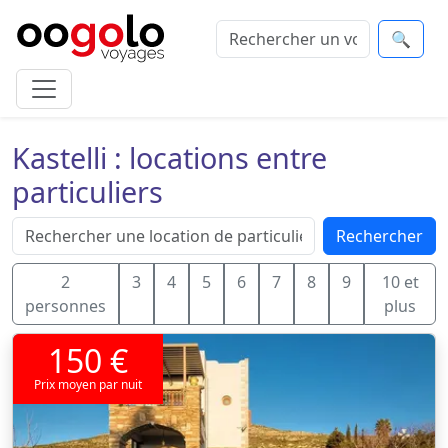
🔍
Kastelli : locations entre
particuliers
Rechercher
2
3
4
5
6
7
8
9
10 et
personnes
plus
150 €
Prix moyen par nuit