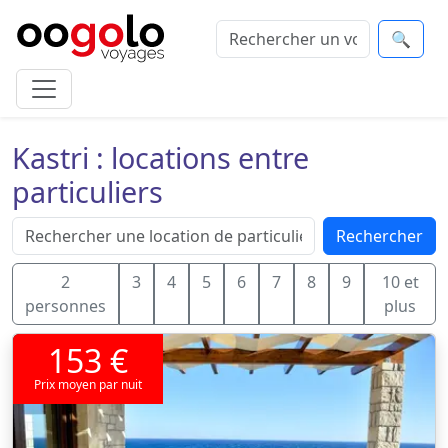
🔍
Kastri : locations entre
particuliers
Rechercher
2
3
4
5
6
7
8
9
10 et
personnes
plus
153 €
Prix moyen par nuit