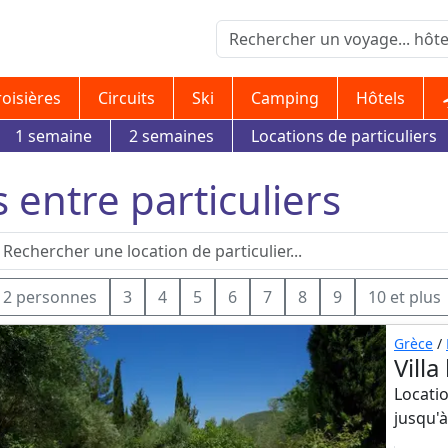
roisières
Circuits
Ski
Camping
Hôtels
1 semaine
2 semaines
Locations de particuliers
s entre particuliers
2 personnes
3
4
5
6
7
8
9
10 et plus
Grèce
/
Vill
Locatio
jusqu'