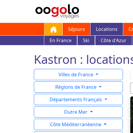
Séjours
Locations
C
En France
Ski
Côte d'Azur
Kastron : location
Villes de France
Régions de France
Départements Français
Outre Mer
Côte Méditerranéenne