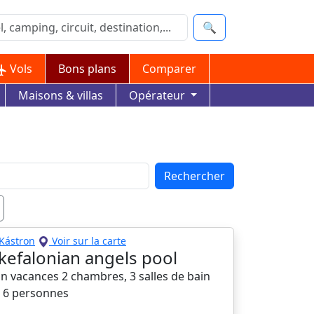
🔍
Vols
Bons plans
Comparer
Maisons & villas
Opérateur
Rechercher
Kástron
Voir sur la carte
a kefalonian angels pool
n vacances 2 chambres, 3 salles de bain
à 6 personnes