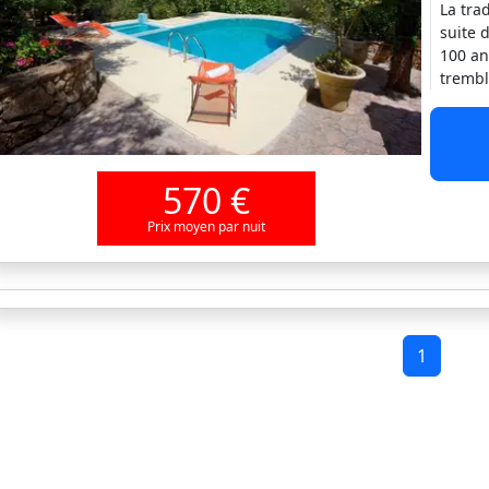
La trad
suite 
100 an
trembl
570 €
Prix moyen par nuit
1