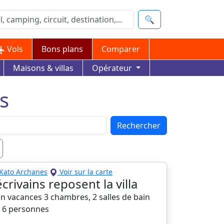
🔍
Vols
Bons plans
Comparer
Maisons & villas
Opérateur
s
Rechercher
Kato Archanes
Voir sur la carte
crivains reposent la villa
n vacances 3 chambres, 2 salles de bain
à 6 personnes