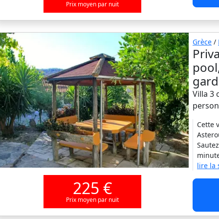
Prix moyen par nuit
Grèce
/
Priv
pool
gar
Villa 3
person
Cette 
Astero
Sautez
minute
lire la
225 €
Prix moyen par nuit