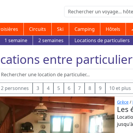
roisières
Circuits
Ski
Camping
Hôtels
1 semaine
2 semaines
Locations de particuliers
cations entre particulier
2 personnes
3
4
5
6
7
8
9
10 et plus
Grèce
/
Les é
Locatio
jusqu'