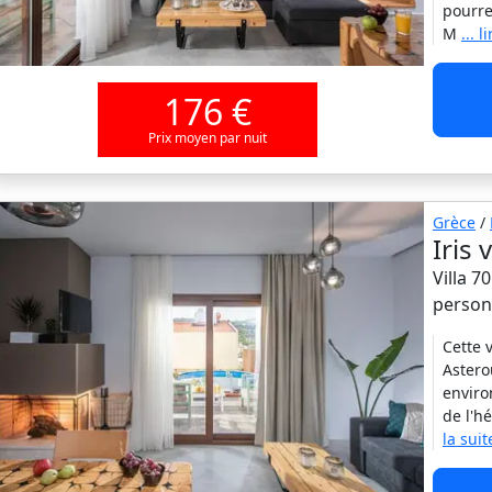
pourre
M
... l
176 €
Prix moyen par nuit
Grèce
/
Iris 
Villa 7
person
Cette 
Astero
enviro
de l'h
la suit