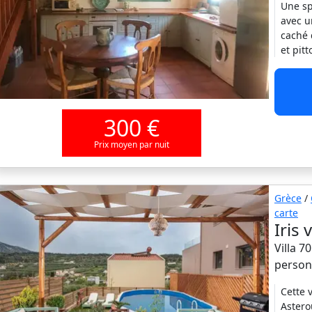
Une sp
avec u
caché 
et pit
300 €
Prix moyen par nuit
Grèce
/
carte
Iris 
Villa 7
person
Cette 
Astero