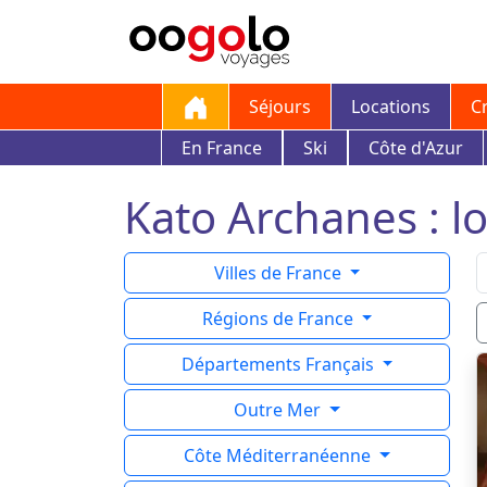
Séjours
Locations
C
En France
Ski
Côte d'Azur
Kato Archanes : lo
Villes de France
Régions de France
Départements Français
Outre Mer
Côte Méditerranéenne