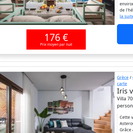
enviro
de l'h
la suit
176 €
Prix moyen par nuit
Grèce
/
carte
Iris 
Villa 7
person
Cette 
Astero
Grâce 