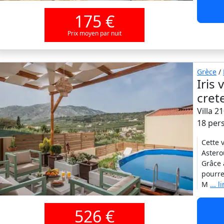
175 €
Prix moyen par nuit
Grèce
/
Iris 
cret
Villa 2
18 per
Cette 
Astero
Grâce 
pourre
M
... l
526 €