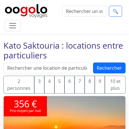
🔍
Kato Saktouria : locations entre
particuliers
Rechercher
2
3
4
5
6
7
8
9
10 et
personnes
plus
356 €
Prix moyen par nuit