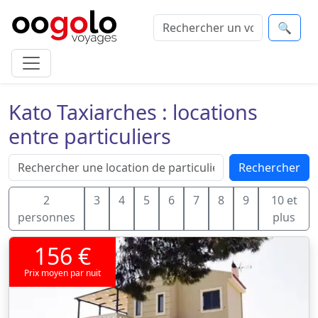
🔍
Kato Taxiarches : locations
entre particuliers
Rechercher
2
3
4
5
6
7
8
9
10 et
personnes
plus
156 €
Prix moyen par nuit