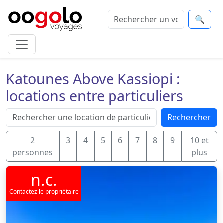
🔍
Katounes Above Kassiopi :
locations entre particuliers
Rechercher
2
3
4
5
6
7
8
9
10 et
personnes
plus
n.c.
Contactez le propriétaire