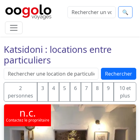
🔍
Katsidoni : locations entre
particuliers
Rechercher
2
3
4
5
6
7
8
9
10 et
personnes
plus
n.c.
Contactez le propriétaire