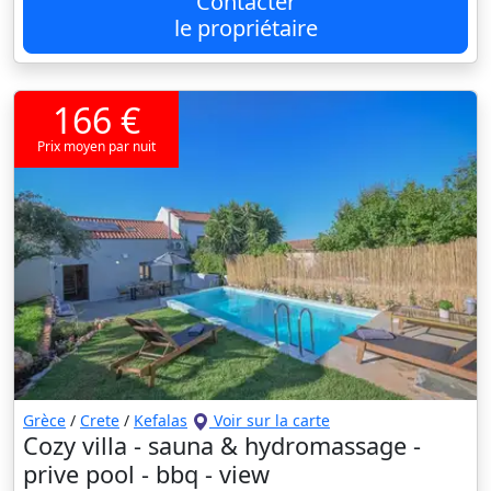
Contacter
le propriétaire
166 €
Prix moyen par nuit
Grèce
/
Crete
/
Kefalas
Voir sur la carte
Cozy villa - sauna & hydromassage -
prive pool - bbq - view