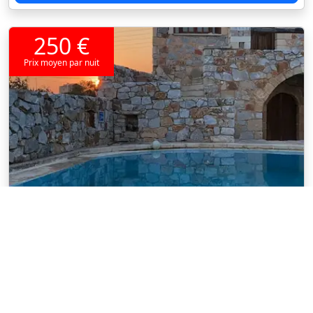
250 €
Prix moyen par nuit
Grèce
/
Kefalas
Voir sur la carte
Boutique apartment bellina in a
traditional stone villa
Villa 200 m², 3 chambres, 2 salles de bain jusqu'à 7
personnes