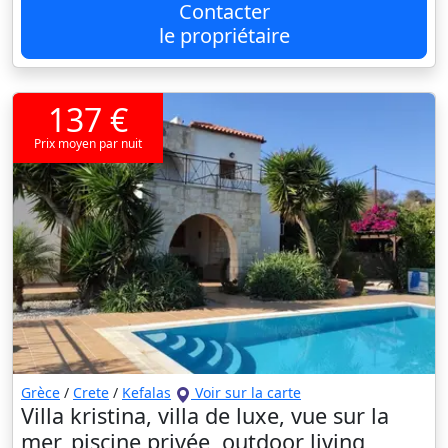
Contacter
le propriétaire
137 €
Prix moyen par nuit
Grèce
/
Crete
/
Kefalas
Voir sur la carte
Villa kristina, villa de luxe, vue sur la
mer, piscine privée, outdoor living