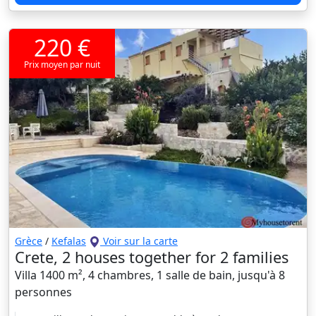
220 €
Prix moyen par nuit
Grèce
/
Kefalas
Voir sur la carte
Crete, 2 houses together for 2 families
Villa 1400 m², 4 chambres, 1 salle de bain, jusqu'à 8
personnes