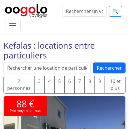
🔍
Kefalas : locations entre
particuliers
Rechercher
2
3
4
5
6
7
8
9
10 et
personnes
plus
88 €
Prix moyen par nuit