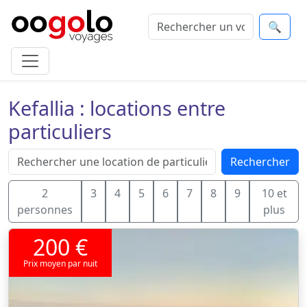
🔍
Kefallia : locations entre
particuliers
Rechercher
2
3
4
5
6
7
8
9
10 et
personnes
plus
200 €
Prix moyen par nuit