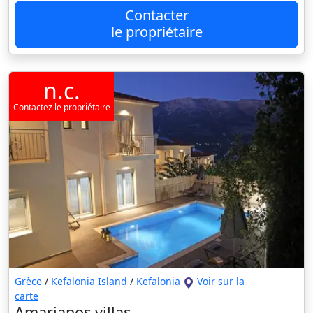
Contacter
le propriétaire
n.c.
Contactez le propriétaire
Grèce
/
Kefalonia Island
/
Kefalonia
Voir sur la
carte
Amarianos villas