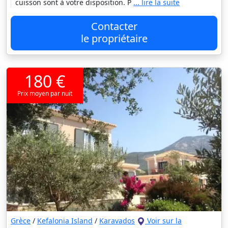
cuisson sont à votre disposition. P
... lire la suite
Contacter
le propriétaire
180 €
Prix moyen par nuit
Grèce
/
Kefalonia Island
/
Karavados
Voir sur la