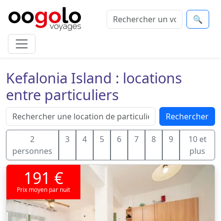
🔍
Kefalonia Island : locations
entre particuliers
Rechercher
2
3
4
5
6
7
8
9
10 et
personnes
plus
191 €
Prix moyen par nuit