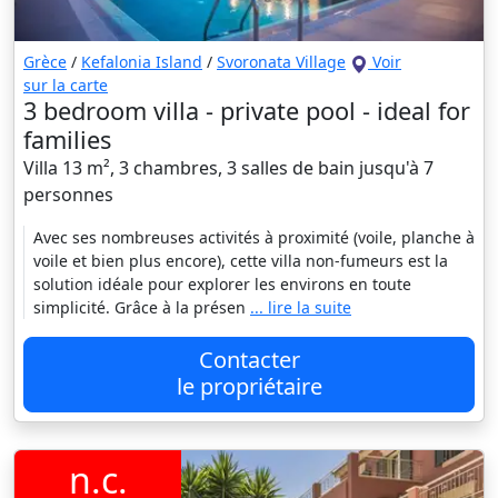
Grèce
/
Kefalonia Island
/
Svoronata Village
Voir
sur la carte
3 bedroom villa - private pool - ideal for
families
Villa 13 m², 3 chambres, 3 salles de bain jusqu'à 7
personnes
Avec ses nombreuses activités à proximité (voile, planche à
voile et bien plus encore), cette villa non-fumeurs est la
solution idéale pour explorer les environs en toute
simplicité. Grâce à la présen
... lire la suite
Contacter
le propriétaire
n.c.