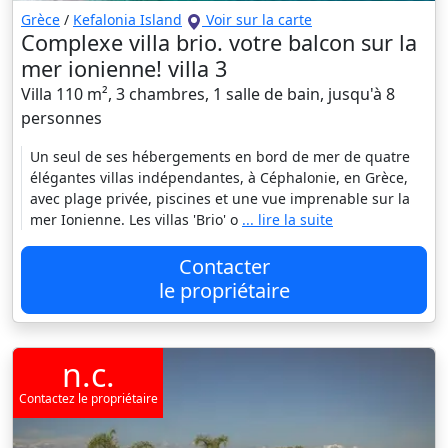
Grèce
/
Kefalonia Island
Voir sur la carte
Complexe villa brio. votre balcon sur la
mer ionienne! villa 3
Villa 110 m², 3 chambres, 1 salle de bain, jusqu'à 8
personnes
Un seul de ses hébergements en bord de mer de quatre
élégantes villas indépendantes, à Céphalonie, en Grèce,
avec plage privée, piscines et une vue imprenable sur la
mer Ionienne. Les villas 'Brio' o
... lire la suite
Contacter
le propriétaire
n.c.
Contactez le propriétaire