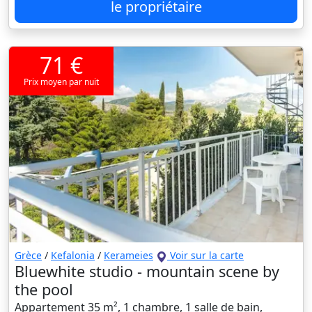
le propriétaire
71 €
Prix moyen par nuit
Grèce
/
Kefalonia
/
Kerameies
Voir sur la carte
Bluewhite studio - mountain scene by
the pool
Appartement 35 m², 1 chambre, 1 salle de bain,