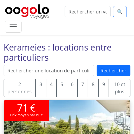
🔍
Kerameies : locations entre
particuliers
Rechercher
2
3
4
5
6
7
8
9
10 et
personnes
plus
71 €
Prix moyen par nuit