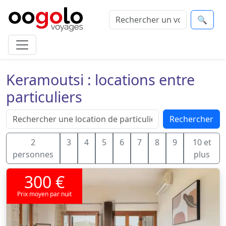
🔍
Keramoutsi : locations entre
particuliers
Rechercher
2
3
4
5
6
7
8
9
10 et
personnes
plus
300 €
Prix moyen par nuit