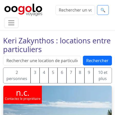
🔍
Keri Zakynthos : locations entre
particuliers
Rechercher
2
3
4
5
6
7
8
9
10 et
personnes
plus
n.c.
Contactez le propriétaire