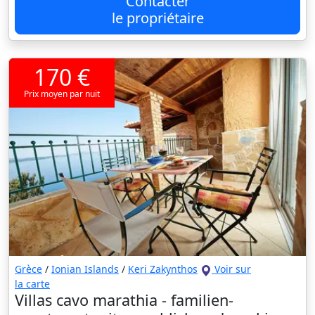
Contacter
le propriétaire
170 €
Prix moyen par nuit
Grèce
/
Ionian Islands
/
Keri Zakynthos
Voir sur
la carte
Villas cavo marathia - familien-