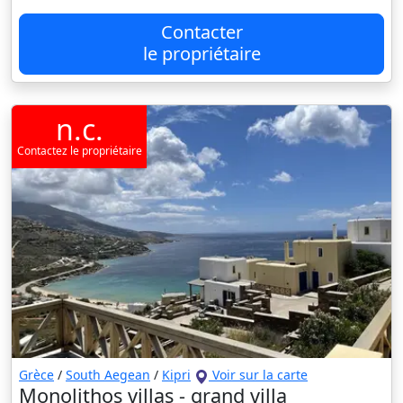
Contacter
le propriétaire
n.c.
Contactez le propriétaire
Grèce
/
South Aegean
/
Kipri
Voir sur la carte
Monolithos villas - grand villa