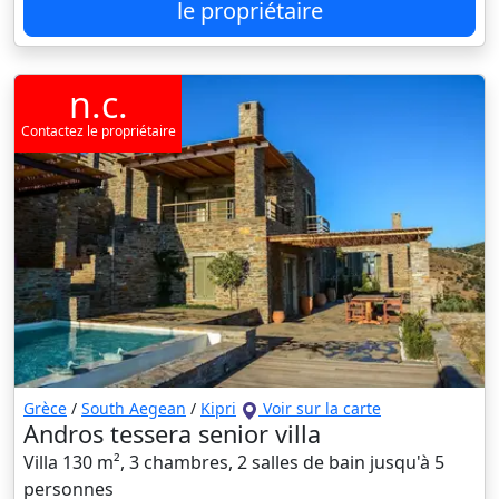
le propriétaire
n.c.
Contactez le propriétaire
Grèce
/
South Aegean
/
Kipri
Voir sur la carte
Andros tessera senior villa
Villa 130 m², 3 chambres, 2 salles de bain jusqu'à 5
personnes