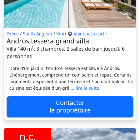
Grèce
/
South Aegean
/
Kipri
Voir sur la carte
Andros tessera grand villa
Villa 140 m², 3 chambres, 2 salles de bain jusqu'à 6
personnes
Doté d'un jardin, l'Andros Tessera est situé à Ándros.
L'hébergement comprend un coin salon et repas. Certains
logements disposent d'une terrasse et / ou d'un balcon. La
cuisine est équipée d'un gril
... lire la suite
Contacter
le propriétaire
n.c.