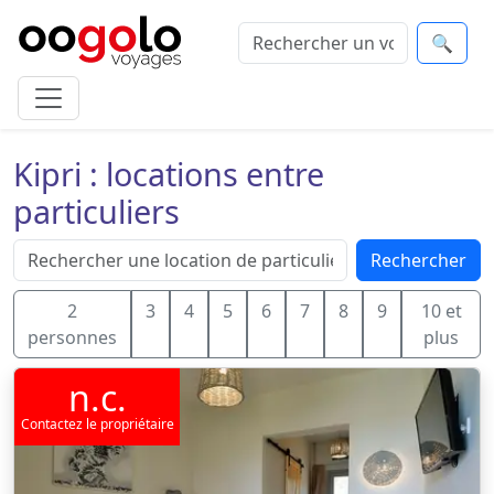
🔍
Kipri : locations entre
particuliers
Rechercher
2
3
4
5
6
7
8
9
10 et
personnes
plus
n.c.
Contactez le propriétaire