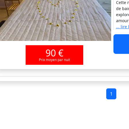
Cette 
de bai
explor
amoure
... lire
90 €
Prix moyen par nuit
1