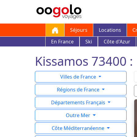
Séjours
Locations
C
En France
Ski
Côte d'Azur
Kissamos 73400 : l
Villes de France
Régions de France
Départements Français
Outre Mer
Côte Méditerranéenne