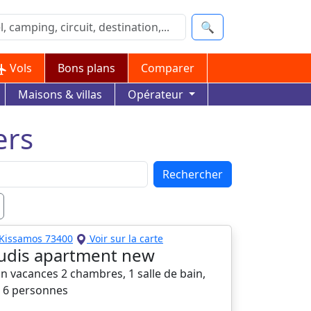
🔍
Vols
Bons plans
Comparer
Maisons & villas
Opérateur
ers
Rechercher
Kissamos 73400
Voir sur la carte
udis apartment new
n vacances 2 chambres, 1 salle de bain,
à 6 personnes