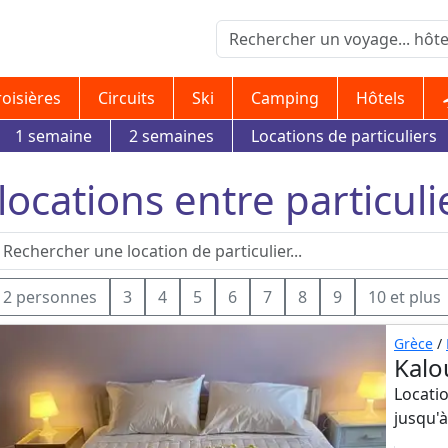
roisières
Circuits
Ski
Camping
Hôtels
1 semaine
2 semaines
Locations de particuliers
ocations entre particuli
2 personnes
3
4
5
6
7
8
9
10 et plus
Grèce
/
Kalo
Locatio
jusqu'