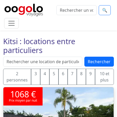
🔍
Kitsi : locations entre
particuliers
Rechercher
2
3
4
5
6
7
8
9
10 et
personnes
plus
1068 €
Prix moyen par nuit