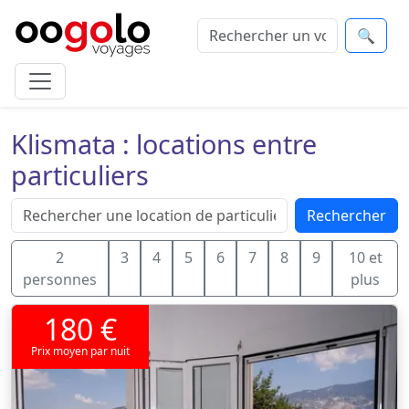
🔍
Klismata : locations entre
particuliers
Rechercher
2
3
4
5
6
7
8
9
10 et
personnes
plus
180 €
Prix moyen par nuit