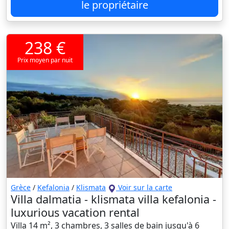
le propriétaire
238 €
Prix moyen par nuit
Grèce
/
Kefalonia
/
Klismata
Voir sur la carte
Villa dalmatia - klismata villa kefalonia -
luxurious vacation rental
Villa 14 m², 3 chambres, 3 salles de bain jusqu'à 6