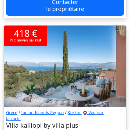
Contacter
le propriétaire
418 €
Prix moyen par nuit
Grèce
/
Ionian Islands Region
/
Kokkini
Voir sur
la carte
Villa kalliopi by villa plus