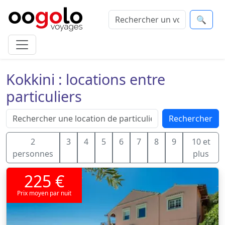
🔍
Kokkini : locations entre
particuliers
Rechercher
2
3
4
5
6
7
8
9
10 et
personnes
plus
225 €
Prix moyen par nuit