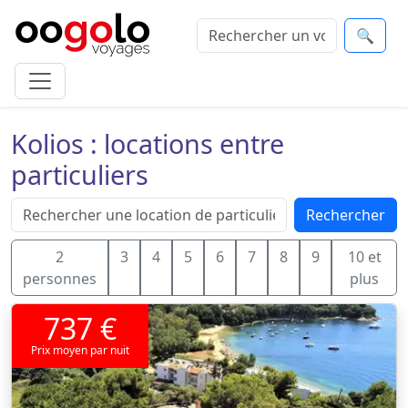
🔍
Kolios : locations entre
particuliers
Rechercher
2
3
4
5
6
7
8
9
10 et
personnes
plus
737 €
Prix moyen par nuit