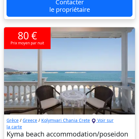
Contacter
le propriétaire
80 €
Prix moyen par nuit
Grèce
/
Greece
/
Kolymvari Chania Crete
Voir sur
la carte
Kyma beach accommodation/poseidon