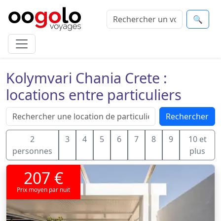
🔍
Kolymvari Chania Crete :
locations entre particuliers
Rechercher
2
3
4
5
6
7
8
9
10 et
personnes
plus
207 €
Prix moyen par nuit