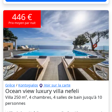
446 €
Prix moyen par nuit
Grèce
/
Kontogialos
Voir sur la carte
Ocean view luxury villa nefeli
Villa 250 m², 4 chambres, 4 salles de bain jusqu'à 10
personnes