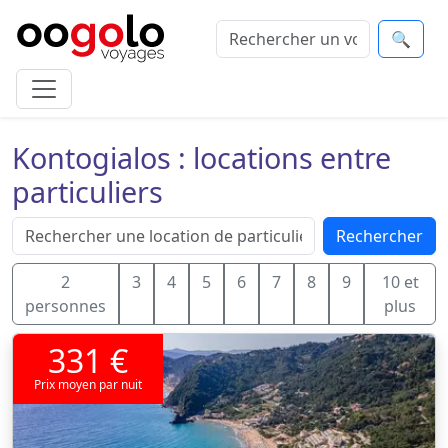
🔍
Kontogialos : locations entre
particuliers
Rechercher
2
3
4
5
6
7
8
9
10 et
personnes
plus
331 €
Prix moyen par nuit