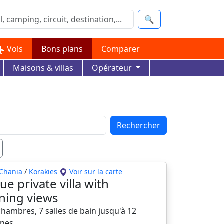
🔍
Vols
Bons plans
Comparer
Maisons & villas
Opérateur
Rechercher
Chania
/
Korakies
Voir sur la carte
ue private villa with
ning views
 chambres, 7 salles de bain jusqu'à 12
nes