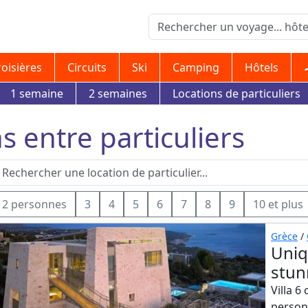
roisières
Circuits
Ski
Camping
Hôtels
1 semaine
2 semaines
Locations de particuliers
ns entre particuliers
2 personnes
3
4
5
6
7
8
9
10 et plus
Grèce
/
Uniq
stun
Villa 6
person