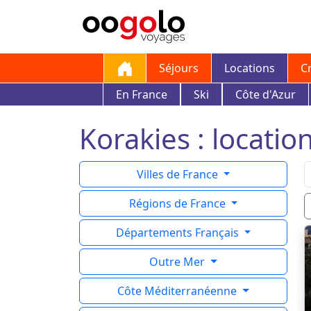
Séjours
Locations
C
En France
Ski
Côte d'Azur
Korakies : locatio
Villes de France
Régions de France
Départements Français
Outre Mer
Côte Méditerranéenne