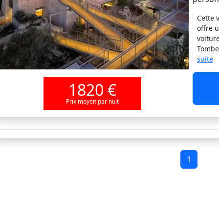
Cette 
offre 
voitur
Tombes
suite
1820 €
Prix moyen par nuit
1