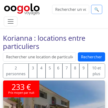
🔍
Korianna : locations entre
particuliers
Rechercher
2
3
4
5
6
7
8
9
10 et
personnes
plus
233 €
Prix moyen par nuit