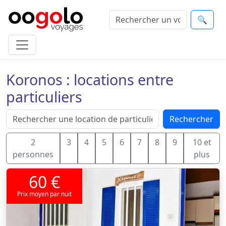
🔍
Koronos : locations entre
particuliers
Rechercher
2
3
4
5
6
7
8
9
10 et
personnes
plus
60 €
Prix moyen par nuit