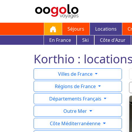
Séjours
Locations
C
En France
Ski
Côte d'Azur
Korthio : location
Villes de France
Régions de France
Départements Français
Outre Mer
Côte Méditerranéenne