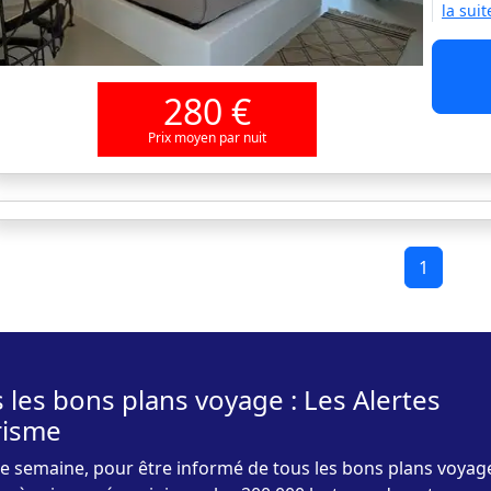
la suit
280 €
Prix moyen par nuit
1
 les bons plans voyage : Les Alertes
risme
 semaine, pour être informé de tous les bons plans voyag