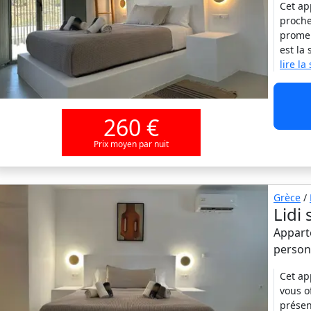
Cet ap
proche
promen
est la
lire la
260 €
Prix moyen par nuit
Grèce
/
Lidi 
Apparte
person
Cet ap
vous o
présen