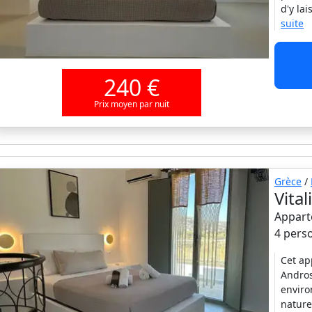
d'y la
suite
240 €
Prix moyen par nuit
Grèce
/
Vita
Appart
4 pers
Cet ap
Andros
enviro
nature