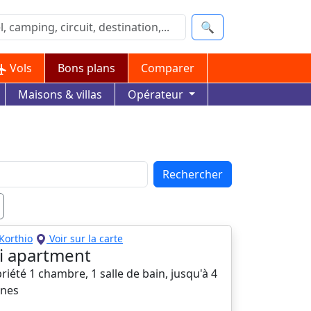
🔍
Vols
Bons plans
Comparer
Maisons & villas
Opérateur
Rechercher
Korthio
Voir sur la carte
i apartment
iété 1 chambre, 1 salle de bain, jusqu'à 4
nes