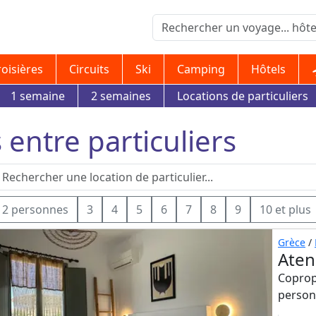
roisières
Circuits
Ski
Camping
Hôtels
1 semaine
2 semaines
Locations de particuliers
s entre particuliers
2 personnes
3
4
5
6
7
8
9
10 et plus
Grèce
/
Aten
Copropr
person