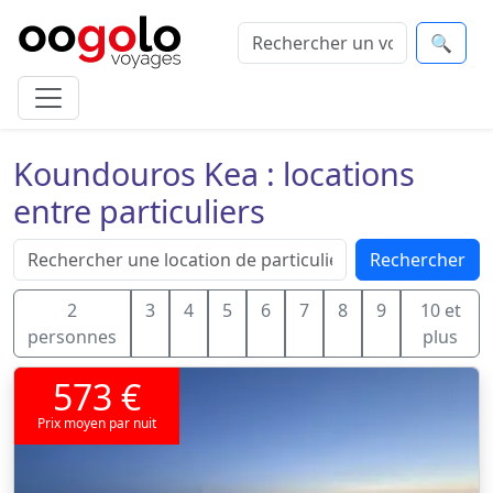
🔍
Koundouros Kea : locations
entre particuliers
Rechercher
2
3
4
5
6
7
8
9
10 et
personnes
plus
573 €
Prix moyen par nuit