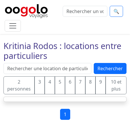
🔍
Kritinia Rodos : locations entre
particuliers
Rechercher
2
3
4
5
6
7
8
9
10 et
personnes
plus
1