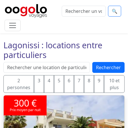
🔍
Lagonissi : locations entre
particuliers
Rechercher
2
3
4
5
6
7
8
9
10 et
personnes
plus
300 €
Prix moyen par nuit