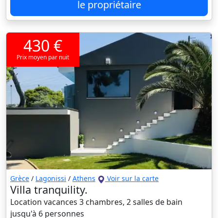
le propriétaire
430 €
Prix moyen par nuit
Grèce
/
Lagonissi
/
Athens
Voir sur la carte
Villa tranquility.
Location vacances 3 chambres, 2 salles de bain
jusqu'à 6 personnes