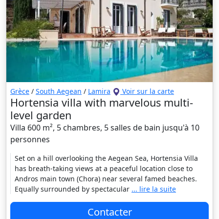
Grèce
/
South Aegean
/
Lamira
Voir sur la carte
Hortensia villa with marvelous multi-
level garden
Villa 600 m², 5 chambres, 5 salles de bain jusqu'à 10
personnes
Set on a hill overlooking the Aegean Sea, Hortensia Villa
has breath-taking views at a peaceful location close to
Andros main town (Chora) near several famed beaches.
Equally surrounded by spectacular
... lire la suite
Contacter