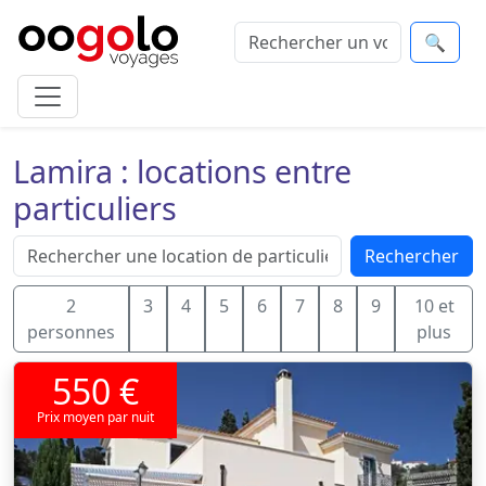
🔍
Lamira : locations entre
particuliers
Rechercher
2
3
4
5
6
7
8
9
10 et
personnes
plus
550 €
Prix moyen par nuit